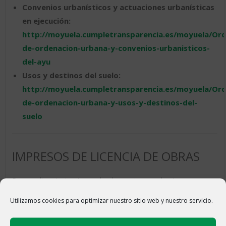
Convenios urbanísticos y actuaciones urbanísticas
en ejecución:
http://moyuela.cumpletransparencia.es/moyuela/Ord
de-ordenacion-urbana-y-convenios-urbanisticos-
del-ayu
Usos y destinos del suelo:
http://moyuela.cumpletransparencia.es/moyuela/Ord
de-ordenacion-urbana-y-usos-y-destinos-del-
suelo
IMPRESOS DE LICENCIA DE OBRAS
Para pedir autorizaciones de obra, estos son los Impresos
que se puede descargar el ciudadano:
Utilizamos cookies para optimizar nuestro sitio web y nuestro servicio.
COMUNICACIÓN PREVIA de Obras (Menores)
DECLARACIÓN RESPONSABLE de OBRAS