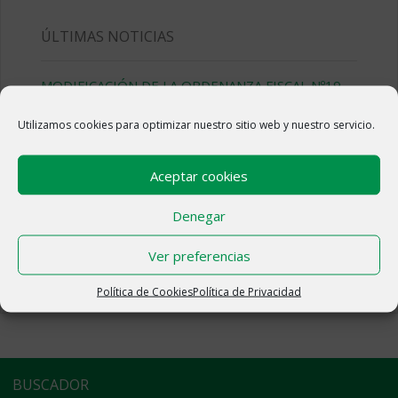
ÚLTIMAS NOTICIAS
MODIFICACIÓN DE LA ORDENANZA FISCAL Nº19,
REGULADORA DEL IMPUESTO DE BIENES
INMUEBLES
Utilizamos cookies para optimizar nuestro sitio web y nuestro servicio.
2 septiembre, 2022
Aceptar cookies
Nueva web del municipio de Moyuela
15 septiembre, 2017
Denegar
Ayuntamiento de Moyuela
15 septiembre, 2017
Ver preferencias
Política de Cookies
Política de Privacidad
BUSCADOR